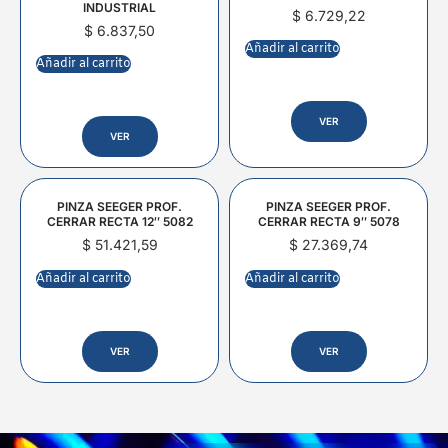
INDUSTRIAL
$
6.729,22
$
6.837,50
Añadir al carrito
Añadir al carrito
VER
VER
PINZA SEEGER PROF.
PINZA SEEGER PROF.
CERRAR RECTA 12″ 5082
CERRAR RECTA 9″ 5078
$
51.421,59
$
27.369,74
Añadir al carrito
Añadir al carrito
VER
VER