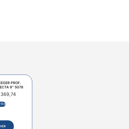
EEGER PROF.
ECTA 9″ 5078
.369,74
rito
VER