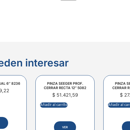
eden interesar
SAL 6″ 8236
PINZA SEEGER PROF.
PINZA S
CERRAR RECTA 12″ 5082
CERRAR R
9,22
$
51.421,59
$
27
Añadir al carrito
Añadir al car
VER