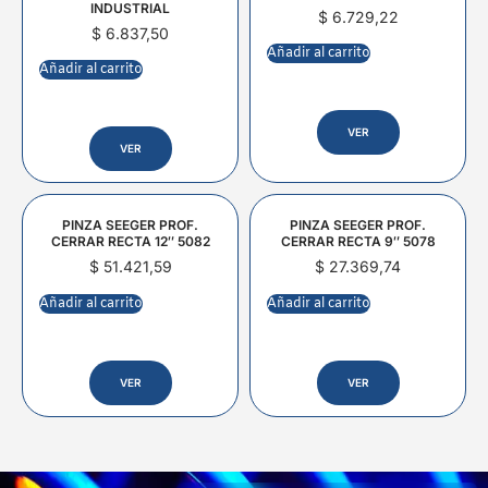
INDUSTRIAL
$
6.729,22
$
6.837,50
Añadir al carrito
Añadir al carrito
VER
VER
PINZA SEEGER PROF.
PINZA SEEGER PROF.
CERRAR RECTA 12″ 5082
CERRAR RECTA 9″ 5078
$
51.421,59
$
27.369,74
Añadir al carrito
Añadir al carrito
VER
VER