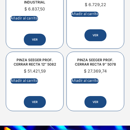
INDUSTRIAL
$
6.729,22
$
6.837,50
Añadir al carrito
Añadir al carrito
VER
VER
PINZA SEEGER PROF.
PINZA SEEGER PROF.
CERRAR RECTA 12″ 5082
CERRAR RECTA 9″ 5078
$
51.421,59
$
27.369,74
Añadir al carrito
Añadir al carrito
VER
VER