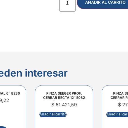
AÑADIR AL CARRITO
eden interesar
SAL 6″ 8236
PINZA SEEGER PROF.
PINZA S
CERRAR RECTA 12″ 5082
CERRAR R
9,22
$
51.421,59
$
27
Añadir al carrito
Añadir al car