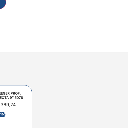
EEGER PROF.
ECTA 9″ 5078
.369,74
rito