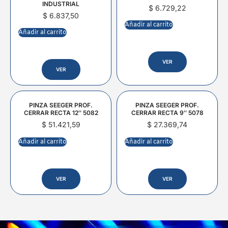
INDUSTRIAL
$
6.729,22
$
6.837,50
Añadir al carrito
Añadir al carrito
VER
VER
PINZA SEEGER PROF.
PINZA SEEGER PROF.
CERRAR RECTA 12″ 5082
CERRAR RECTA 9″ 5078
$
51.421,59
$
27.369,74
Añadir al carrito
Añadir al carrito
VER
VER