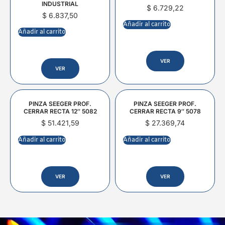
INDUSTRIAL
$
6.729,22
$
6.837,50
Añadir al carrito
Añadir al carrito
VER
VER
PINZA SEEGER PROF.
PINZA SEEGER PROF.
CERRAR RECTA 12″ 5082
CERRAR RECTA 9″ 5078
$
51.421,59
$
27.369,74
Añadir al carrito
Añadir al carrito
VER
VER