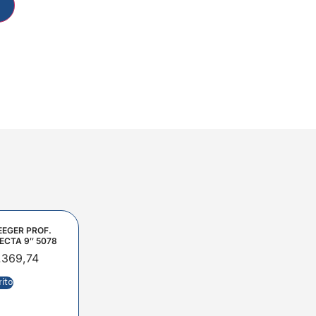
EEGER PROF.
ECTA 9″ 5078
.369,74
rito