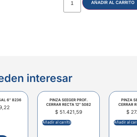
AÑADIR AL CARRITO
eden interesar
SAL 6″ 8236
PINZA SEEGER PROF.
PINZA S
CERRAR RECTA 12″ 5082
CERRAR R
9,22
$
51.421,59
$
27
Añadir al carrito
Añadir al car