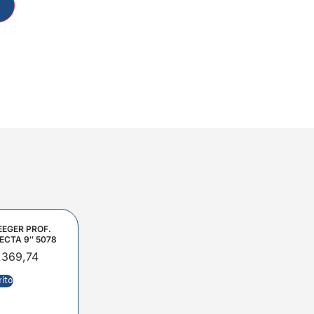
EEGER PROF.
ECTA 9″ 5078
.369,74
rito