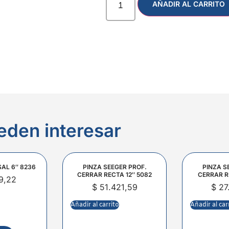
AÑADIR AL CARRITO
eden interesar
SAL 6″ 8236
PINZA SEEGER PROF.
PINZA S
CERRAR RECTA 12″ 5082
CERRAR R
9,22
$
51.421,59
$
27
Añadir al carrito
Añadir al car