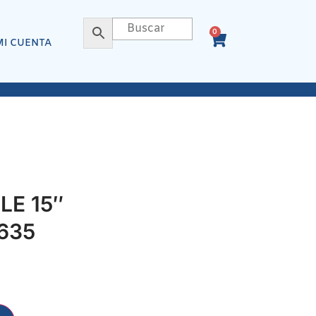
0
MI CUENTA
LE 15″
635