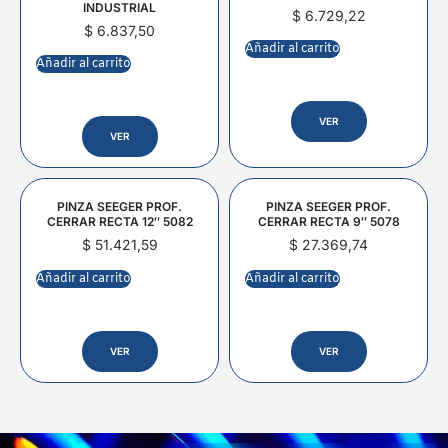
INDUSTRIAL
$
6.729,22
$
6.837,50
Añadir al carrito
Añadir al carrito
VER
VER
PINZA SEEGER PROF.
PINZA SEEGER PROF.
CERRAR RECTA 12″ 5082
CERRAR RECTA 9″ 5078
$
51.421,59
$
27.369,74
Añadir al carrito
Añadir al carrito
VER
VER