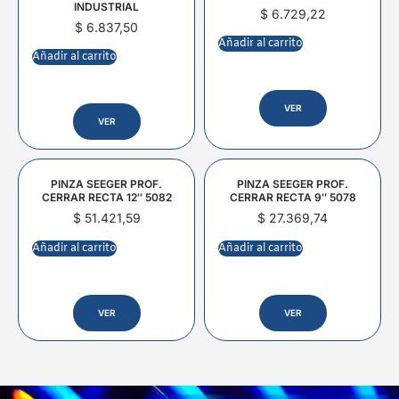
INDUSTRIAL
$
6.729,22
$
6.837,50
Añadir al carrito
Añadir al carrito
VER
VER
PINZA SEEGER PROF.
PINZA SEEGER PROF.
CERRAR RECTA 12″ 5082
CERRAR RECTA 9″ 5078
$
51.421,59
$
27.369,74
Añadir al carrito
Añadir al carrito
VER
VER