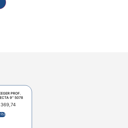
EEGER PROF.
ECTA 9″ 5078
.369,74
rito