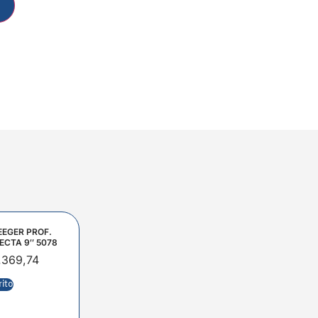
EEGER PROF.
ECTA 9″ 5078
.369,74
rito