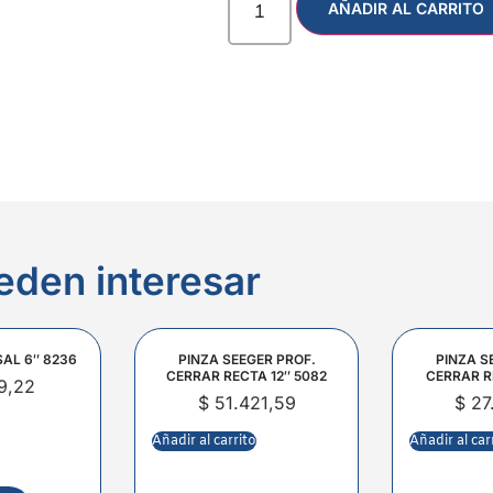
AÑADIR AL CARRITO
eden interesar
SAL 6″ 8236
PINZA SEEGER PROF.
PINZA S
CERRAR RECTA 12″ 5082
CERRAR R
9,22
$
51.421,59
$
27
Añadir al carrito
Añadir al car