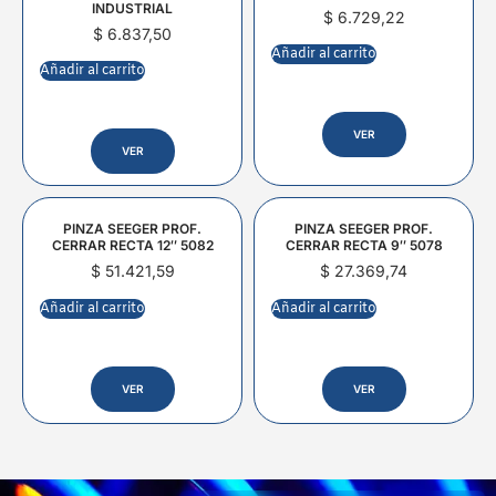
INDUSTRIAL
$
6.729,22
$
6.837,50
Añadir al carrito
Añadir al carrito
VER
VER
PINZA SEEGER PROF.
PINZA SEEGER PROF.
CERRAR RECTA 12″ 5082
CERRAR RECTA 9″ 5078
$
51.421,59
$
27.369,74
Añadir al carrito
Añadir al carrito
VER
VER