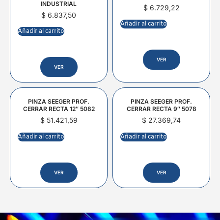
INDUSTRIAL
$
6.729,22
$
6.837,50
Añadir al carrito
Añadir al carrito
VER
VER
PINZA SEEGER PROF.
PINZA SEEGER PROF.
CERRAR RECTA 12″ 5082
CERRAR RECTA 9″ 5078
$
51.421,59
$
27.369,74
Añadir al carrito
Añadir al carrito
VER
VER