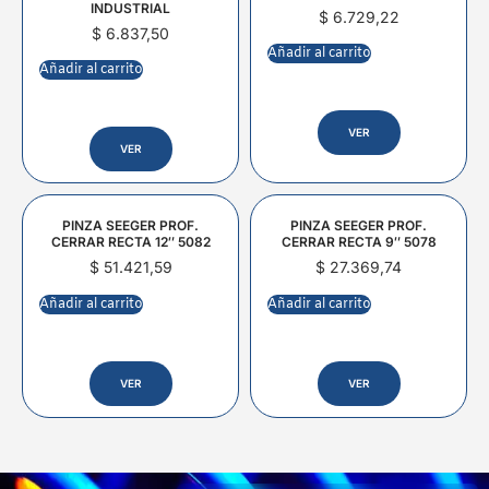
INDUSTRIAL
$
6.729,22
$
6.837,50
Añadir al carrito
Añadir al carrito
VER
VER
PINZA SEEGER PROF.
PINZA SEEGER PROF.
CERRAR RECTA 12″ 5082
CERRAR RECTA 9″ 5078
$
51.421,59
$
27.369,74
Añadir al carrito
Añadir al carrito
VER
VER