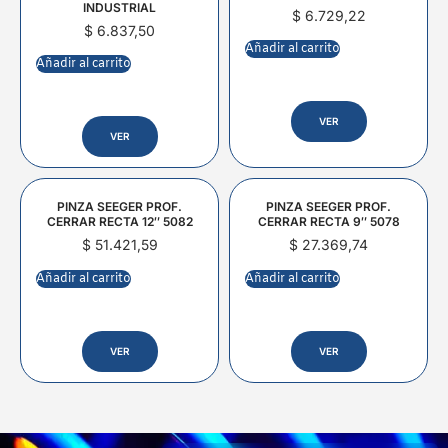
INDUSTRIAL
$
6.729,22
$
6.837,50
Añadir al carrito
Añadir al carrito
VER
VER
PINZA SEEGER PROF.
PINZA SEEGER PROF.
CERRAR RECTA 12″ 5082
CERRAR RECTA 9″ 5078
$
51.421,59
$
27.369,74
Añadir al carrito
Añadir al carrito
VER
VER