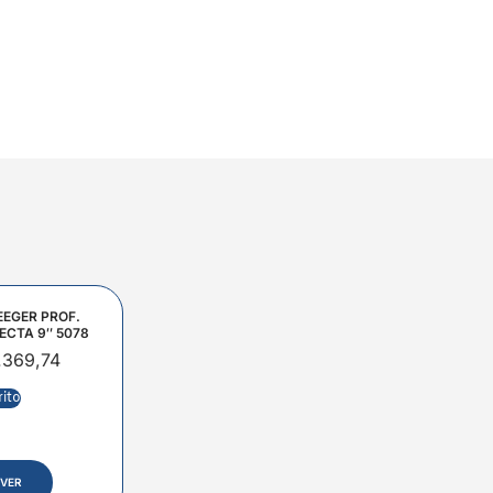
EEGER PROF.
ECTA 9″ 5078
.369,74
rito
VER