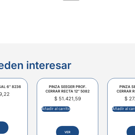
eden interesar
SAL 6″ 8236
PINZA SEEGER PROF.
PINZA S
CERRAR RECTA 12″ 5082
CERRAR R
9,22
$
51.421,59
$
27
Añadir al carrito
Añadir al car
VER