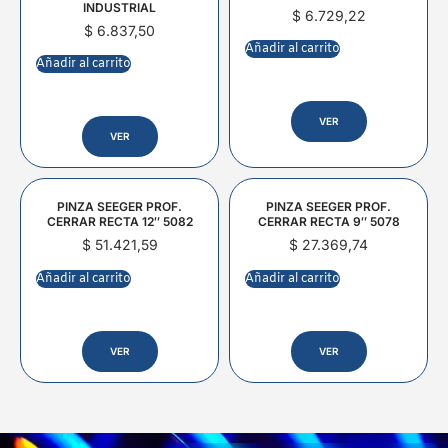
INDUSTRIAL
$
6.729,22
$
6.837,50
Añadir al carrito
Añadir al carrito
VER
VER
PINZA SEEGER PROF.
PINZA SEEGER PROF.
CERRAR RECTA 12″ 5082
CERRAR RECTA 9″ 5078
$
51.421,59
$
27.369,74
Añadir al carrito
Añadir al carrito
VER
VER