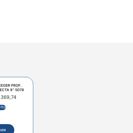
EEGER PROF.
ECTA 9″ 5078
.369,74
rito
VER