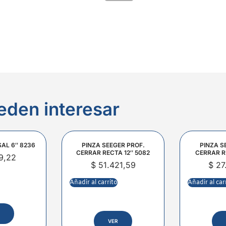
eden interesar
SAL 6″ 8236
PINZA SEEGER PROF.
PINZA S
CERRAR RECTA 12″ 5082
CERRAR R
9,22
$
51.421,59
$
27
Añadir al carrito
Añadir al car
VER