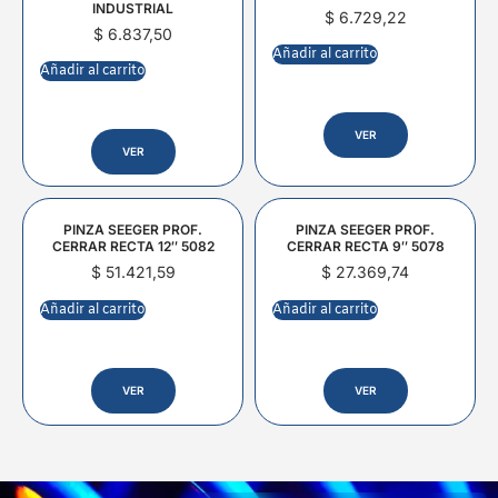
INDUSTRIAL
$
6.729,22
$
6.837,50
Añadir al carrito
Añadir al carrito
VER
VER
PINZA SEEGER PROF.
PINZA SEEGER PROF.
CERRAR RECTA 12″ 5082
CERRAR RECTA 9″ 5078
$
51.421,59
$
27.369,74
Añadir al carrito
Añadir al carrito
VER
VER