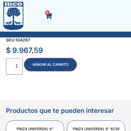
0
LINTERNA/FAROL LED SL-826W
SKU:
104267
$
9.967,59
AÑADIR AL CARRITO
Productos que te pueden interesar
PINZA UNIVERSAL 6″
PINZA UNIVERSAL 6″ 8236