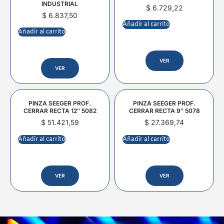
INDUSTRIAL
$
6.729,22
$
6.837,50
Añadir al carrito
Añadir al carrito
VER
VER
PINZA SEEGER PROF.
PINZA SEEGER PROF.
CERRAR RECTA 12″ 5082
CERRAR RECTA 9″ 5078
$
51.421,59
$
27.369,74
Añadir al carrito
Añadir al carrito
VER
VER