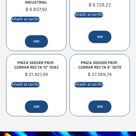
INDUSTRIAL
$
6.729,22
$
6.837,50
Añadir al carrito
Añadir al carrito
VER
VER
PINZA SEEGER PROF.
PINZA SEEGER PROF.
CERRAR RECTA 12″ 5082
CERRAR RECTA 9″ 5078
$
51.421,59
$
27.369,74
Añadir al carrito
Añadir al carrito
VER
VER