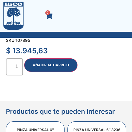
0
FRESA P/REDONDEAR 1/4 x 1.1/4″ 7628
SKU:
107895
$
13.945,63
AÑADIR AL CARRITO
Productos que te pueden interesar
PINZA UNIVERSAL 6″
PINZA UNIVERSAL 6″ 8236