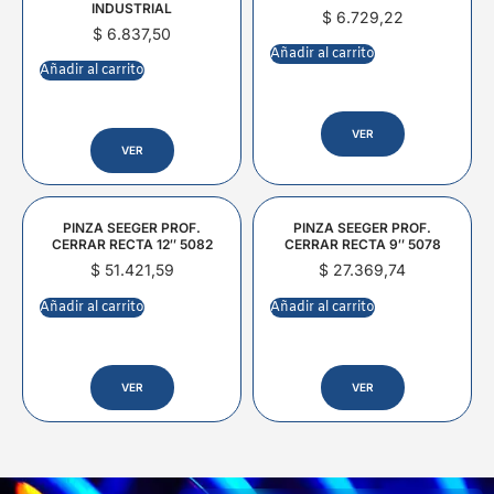
INDUSTRIAL
$
6.729,22
$
6.837,50
Añadir al carrito
Añadir al carrito
VER
VER
PINZA SEEGER PROF.
PINZA SEEGER PROF.
CERRAR RECTA 12″ 5082
CERRAR RECTA 9″ 5078
$
51.421,59
$
27.369,74
Añadir al carrito
Añadir al carrito
VER
VER