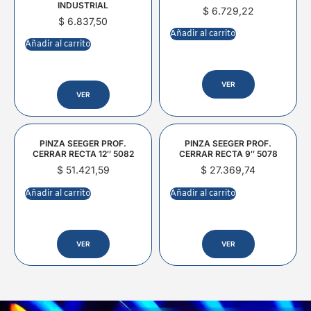
INDUSTRIAL
$
6.729,22
$
6.837,50
Añadir al carrito
Añadir al carrito
VER
VER
PINZA SEEGER PROF.
PINZA SEEGER PROF.
CERRAR RECTA 12″ 5082
CERRAR RECTA 9″ 5078
$
51.421,59
$
27.369,74
Añadir al carrito
Añadir al carrito
VER
VER