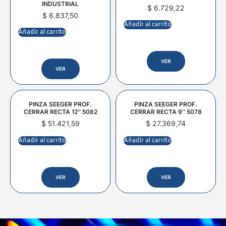
INDUSTRIAL
$
6.729,22
$
6.837,50
Añadir al carrito
Añadir al carrito
VER
VER
PINZA SEEGER PROF.
PINZA SEEGER PROF.
CERRAR RECTA 12″ 5082
CERRAR RECTA 9″ 5078
$
51.421,59
$
27.369,74
Añadir al carrito
Añadir al carrito
VER
VER