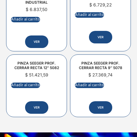
INDUSTRIAL
$
6.729,22
$
6.837,50
Añadir al carrito
Añadir al carrito
VER
VER
PINZA SEEGER PROF.
PINZA SEEGER PROF.
CERRAR RECTA 12″ 5082
CERRAR RECTA 9″ 5078
$
51.421,59
$
27.369,74
Añadir al carrito
Añadir al carrito
VER
VER