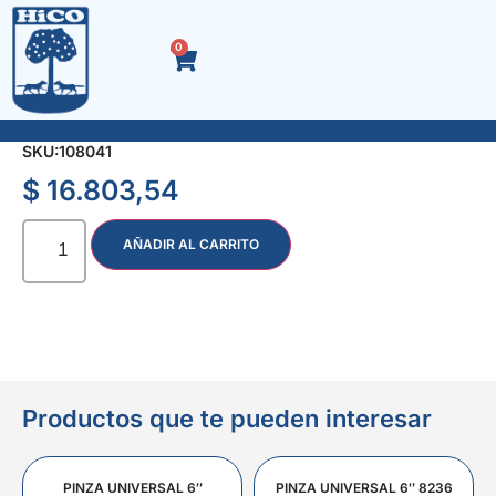
0
FLOR P/DUCHA CUADRADA 6″ AC.INOX.
SKU:
108041
$
16.803,54
AÑADIR AL CARRITO
Productos que te pueden interesar
PINZA UNIVERSAL 6″
PINZA UNIVERSAL 6″ 8236