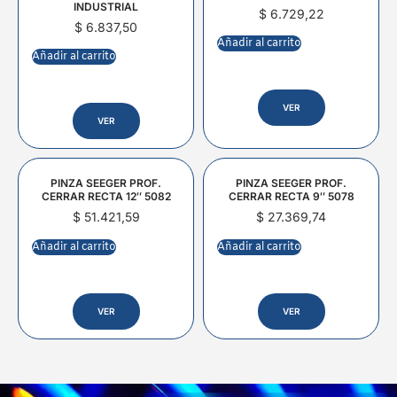
INDUSTRIAL
$
6.729,22
$
6.837,50
Añadir al carrito
Añadir al carrito
VER
VER
PINZA SEEGER PROF.
PINZA SEEGER PROF.
CERRAR RECTA 12″ 5082
CERRAR RECTA 9″ 5078
$
51.421,59
$
27.369,74
Añadir al carrito
Añadir al carrito
VER
VER