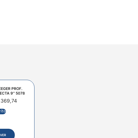
EEGER PROF.
ECTA 9″ 5078
.369,74
rito
VER