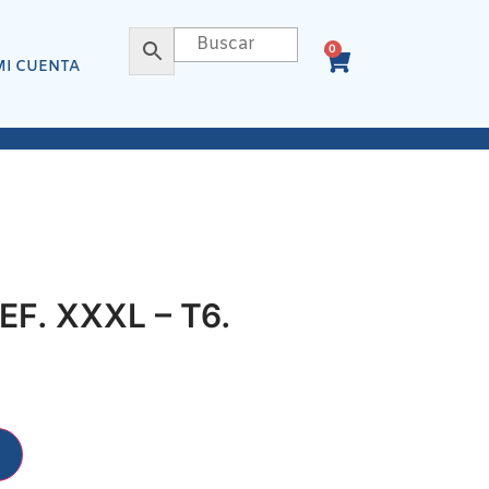
0
MI CUENTA
F. XXXL – T6.