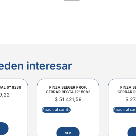
eden interesar
SAL 6″ 8236
PINZA SEEGER PROF.
PINZA S
CERRAR RECTA 12″ 5082
CERRAR R
9,22
$
51.421,59
$
27
Añadir al carrito
Añadir al car
VER