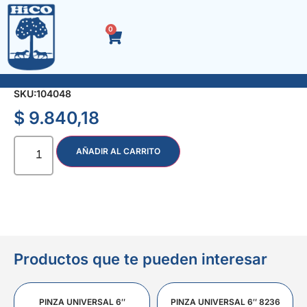
0
FAJA LUMBAR REF. L – T3. MUSTANG
SKU:
104048
$
9.840,18
AÑADIR AL CARRITO
Productos que te pueden interesar
PINZA UNIVERSAL 6″
PINZA UNIVERSAL 6″ 8236