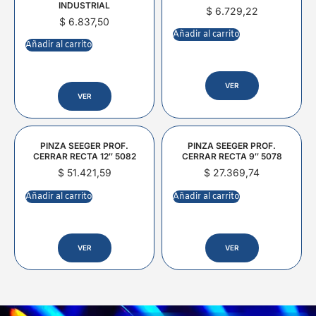
INDUSTRIAL
$
6.729,22
$
6.837,50
Añadir al carrito
Añadir al carrito
VER
VER
PINZA SEEGER PROF.
PINZA SEEGER PROF.
CERRAR RECTA 12″ 5082
CERRAR RECTA 9″ 5078
$
51.421,59
$
27.369,74
Añadir al carrito
Añadir al carrito
VER
VER