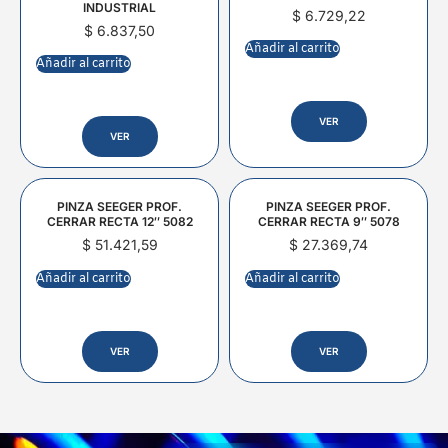
INDUSTRIAL
$
6.729,22
$
6.837,50
Añadir al carrito
Añadir al carrito
VER
VER
PINZA SEEGER PROF.
PINZA SEEGER PROF.
CERRAR RECTA 12″ 5082
CERRAR RECTA 9″ 5078
$
51.421,59
$
27.369,74
Añadir al carrito
Añadir al carrito
VER
VER