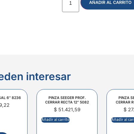
AÑADIR AL CARRITO
eden interesar
SAL 6″ 8236
PINZA SEEGER PROF.
PINZA S
CERRAR RECTA 12″ 5082
CERRAR R
9,22
$
51.421,59
$
27
Añadir al carrito
Añadir al car