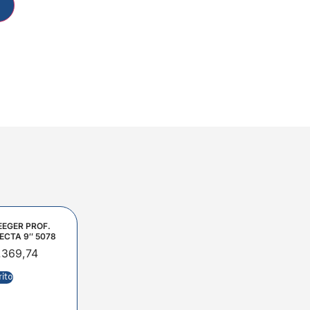
EEGER PROF.
ECTA 9″ 5078
.369,74
rito