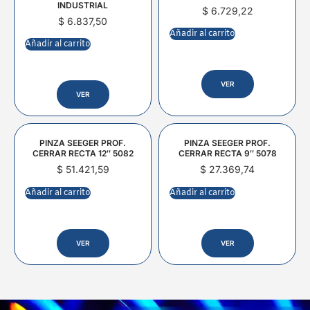
INDUSTRIAL
$
6.729,22
$
6.837,50
Añadir al carrito
Añadir al carrito
VER
VER
PINZA SEEGER PROF.
PINZA SEEGER PROF.
CERRAR RECTA 12″ 5082
CERRAR RECTA 9″ 5078
$
51.421,59
$
27.369,74
Añadir al carrito
Añadir al carrito
VER
VER