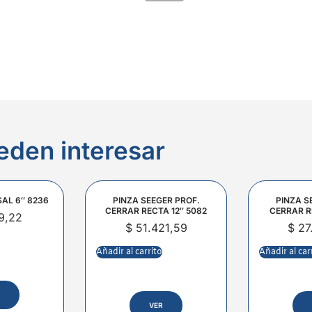
eden interesar
SAL 6″ 8236
PINZA SEEGER PROF.
PINZA S
CERRAR RECTA 12″ 5082
CERRAR R
9,22
$
51.421,59
$
27
Añadir al carrito
Añadir al car
VER