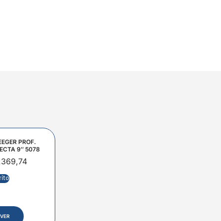
EEGER PROF.
ECTA 9″ 5078
.369,74
rito
VER