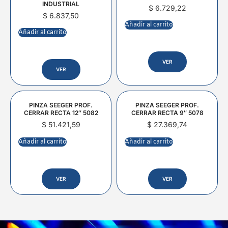
INDUSTRIAL
$
6.729,22
$
6.837,50
Añadir al carrito
Añadir al carrito
VER
VER
PINZA SEEGER PROF.
PINZA SEEGER PROF.
CERRAR RECTA 12″ 5082
CERRAR RECTA 9″ 5078
$
51.421,59
$
27.369,74
Añadir al carrito
Añadir al carrito
VER
VER