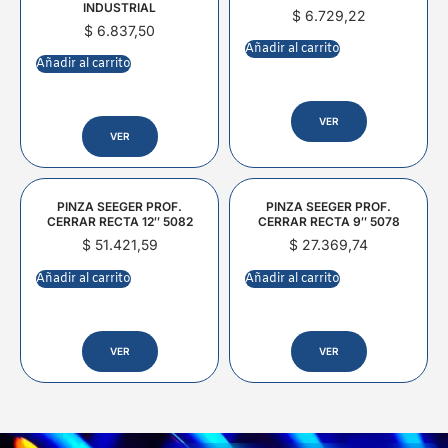
INDUSTRIAL
$
6.729,22
$
6.837,50
Añadir al carrito
Añadir al carrito
VER
VER
PINZA SEEGER PROF.
PINZA SEEGER PROF.
CERRAR RECTA 12″ 5082
CERRAR RECTA 9″ 5078
$
51.421,59
$
27.369,74
Añadir al carrito
Añadir al carrito
VER
VER