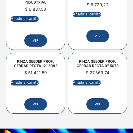
INDUSTRIAL
$
6.729,22
$
6.837,50
Añadir al carrito
Añadir al carrito
VER
VER
PINZA SEEGER PROF.
PINZA SEEGER PROF.
CERRAR RECTA 12″ 5082
CERRAR RECTA 9″ 5078
$
51.421,59
$
27.369,74
Añadir al carrito
Añadir al carrito
VER
VER