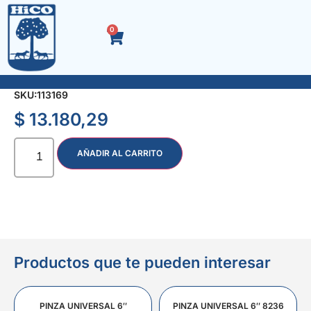
0
ALICATE 1/2 CAÑA 8″ M/AZUL/ROJO 6342
SKU:
113169
$
13.180,29
AÑADIR AL CARRITO
Productos que te pueden interesar
PINZA UNIVERSAL 6″
PINZA UNIVERSAL 6″ 8236