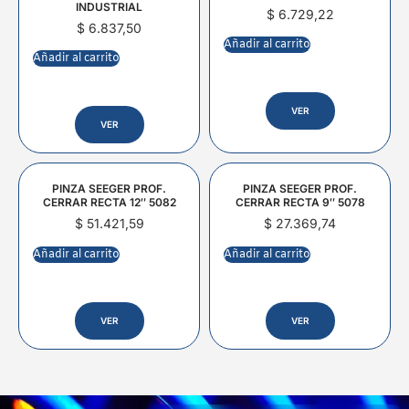
INDUSTRIAL
$
6.729,22
$
6.837,50
Añadir al carrito
Añadir al carrito
VER
VER
PINZA SEEGER PROF.
PINZA SEEGER PROF.
CERRAR RECTA 12″ 5082
CERRAR RECTA 9″ 5078
$
51.421,59
$
27.369,74
Añadir al carrito
Añadir al carrito
VER
VER