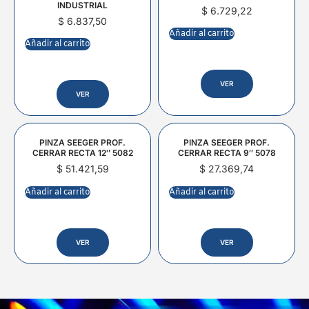
INDUSTRIAL
$
6.729,22
$
6.837,50
Añadir al carrito
Añadir al carrito
VER
VER
PINZA SEEGER PROF.
PINZA SEEGER PROF.
CERRAR RECTA 12″ 5082
CERRAR RECTA 9″ 5078
$
51.421,59
$
27.369,74
Añadir al carrito
Añadir al carrito
VER
VER