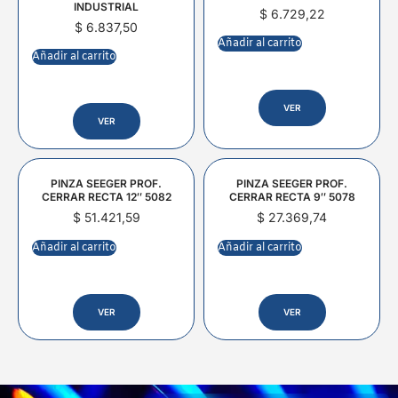
INDUSTRIAL
$
6.729,22
$
6.837,50
Añadir al carrito
Añadir al carrito
VER
VER
PINZA SEEGER PROF.
PINZA SEEGER PROF.
CERRAR RECTA 12″ 5082
CERRAR RECTA 9″ 5078
$
51.421,59
$
27.369,74
Añadir al carrito
Añadir al carrito
VER
VER