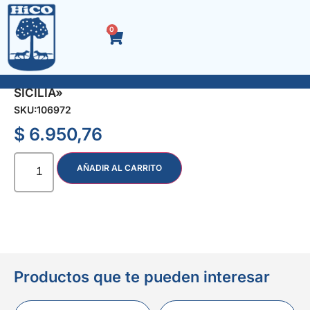
0
ALARGUE 3 mts. C/MULT. 5 TOM. C/ TECLA »
SICILIA»
SKU:
106972
$
6.950,76
AÑADIR AL CARRITO
Productos que te pueden interesar