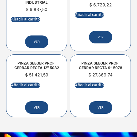
INDUSTRIAL
$
6.729,22
$
6.837,50
Añadir al carrito
Añadir al carrito
VER
VER
PINZA SEEGER PROF.
PINZA SEEGER PROF.
CERRAR RECTA 12″ 5082
CERRAR RECTA 9″ 5078
$
51.421,59
$
27.369,74
Añadir al carrito
Añadir al carrito
VER
VER