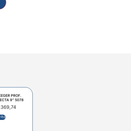
EEGER PROF.
ECTA 9″ 5078
.369,74
rito