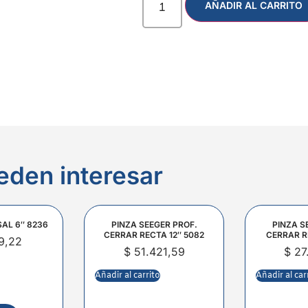
AÑADIR AL CARRITO
eden interesar
SAL 6″ 8236
PINZA SEEGER PROF.
PINZA S
CERRAR RECTA 12″ 5082
CERRAR R
9,22
$
51.421,59
$
27
Añadir al carrito
Añadir al car