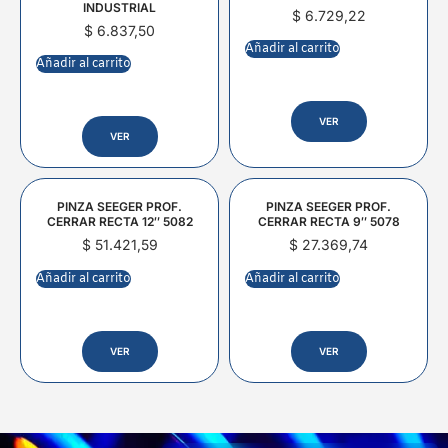
INDUSTRIAL
$
6.729,22
$
6.837,50
Añadir al carrito
Añadir al carrito
VER
VER
PINZA SEEGER PROF.
PINZA SEEGER PROF.
CERRAR RECTA 12″ 5082
CERRAR RECTA 9″ 5078
$
51.421,59
$
27.369,74
Añadir al carrito
Añadir al carrito
VER
VER