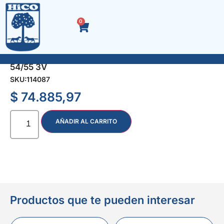
0
ALAMBRE CONCERTINA C45 450 mm. x 10 mt
54/55 3V
SKU:
114087
$
74.885,97
AÑADIR AL CARRITO
Productos que te pueden interesar