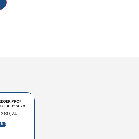
EEGER PROF.
ECTA 9″ 5078
.369,74
rito