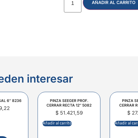
AÑADIR AL CARRITO
eden interesar
SAL 6″ 8236
PINZA SEEGER PROF.
PINZA S
CERRAR RECTA 12″ 5082
CERRAR R
9,22
$
51.421,59
$
27
Añadir al carrito
Añadir al car