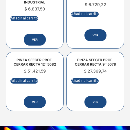
INDUSTRIAL
$
6.729,22
$
6.837,50
Añadir al carrito
Añadir al carrito
VER
VER
PINZA SEEGER PROF.
PINZA SEEGER PROF.
CERRAR RECTA 12″ 5082
CERRAR RECTA 9″ 5078
$
51.421,59
$
27.369,74
Añadir al carrito
Añadir al carrito
VER
VER