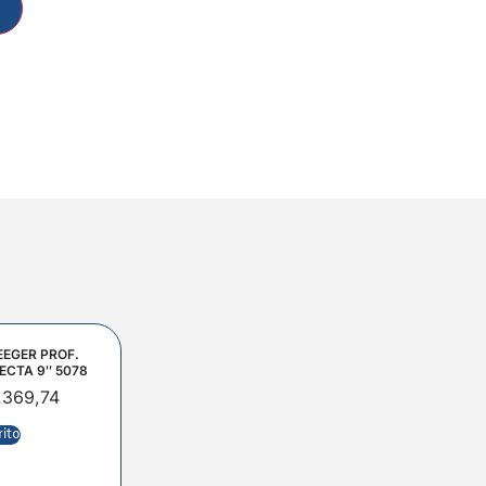
EEGER PROF.
ECTA 9″ 5078
.369,74
rito