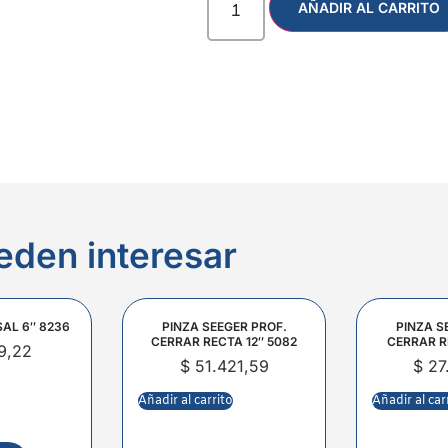
AÑADIR AL CARRITO
eden interesar
SAL 6″ 8236
PINZA SEEGER PROF.
PINZA S
CERRAR RECTA 12″ 5082
CERRAR R
9,22
$
51.421,59
$
27
Añadir al carrito
Añadir al car