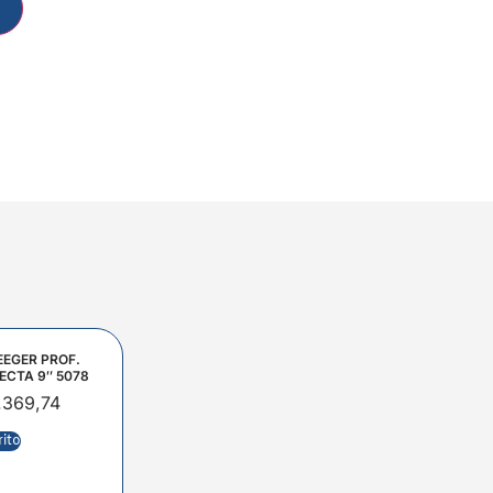
EEGER PROF.
ECTA 9″ 5078
.369,74
rito