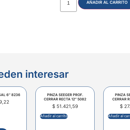
AÑADIR AL CARRITO
eden interesar
SAL 6″ 8236
PINZA SEEGER PROF.
PINZA S
CERRAR RECTA 12″ 5082
CERRAR R
9,22
$
51.421,59
$
27
Añadir al carrito
Añadir al car