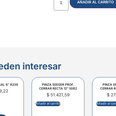
AÑADIR AL CARRITO
eden interesar
SAL 6″ 8236
PINZA SEEGER PROF.
PINZA S
CERRAR RECTA 12″ 5082
CERRAR R
9,22
$
51.421,59
$
27
Añadir al carrito
Añadir al car