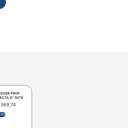
EEGER PROF.
ECTA 9″ 5078
.369,74
rito